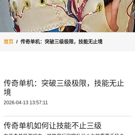
首页
传奇单机：突破三级极限，技能无止境
传奇单机：突破三级极限，技能无止
境
2026-04-13 13:57:11
传奇单机如何让技能不止三级