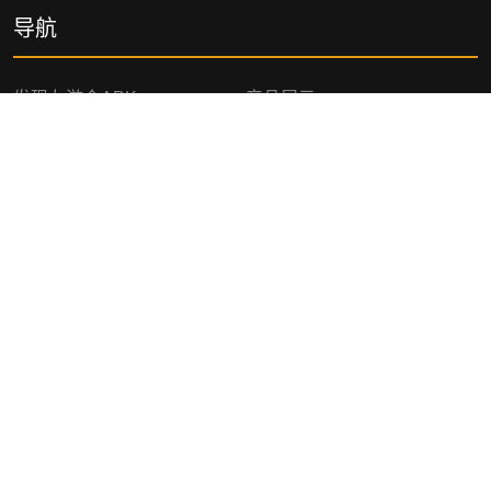
导航
发现九游会APK
产品展示
游戏动态
在线客服
交流安卓下载
网站地图
APP安装包官方网站
APP安装包手机版入口
APP安装包手机版官网
APP安装包Web网页版
APP安装包app下载地址
九游(JYOU)官方网站 - 正版九
九游会J9苹果版下载 - 官方
游游戏入口
IOS客户端
九游会(J9)官方网站-真人游戏
九游手游免费下载门户_云游
第一品牌[VIP]
戏平台_好玩的手机游戏排行
榜