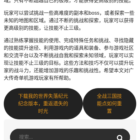
域。只有不断超越自己的极限，才能获得更高级别的技能。
玩家可以尝试挑战一些高难度的副本和boss，或者探索一些
未知的地图和区域。通过不断的挑战和探索，玩家可以获得
更高级别的技能，让技能不止三级。
通过熟练掌握技能的使用、完成特殊任务和挑战、寻找隐藏
的技能提升途径、利用游戏内的道具和装备、参与游戏社区
和交流平台以及不断挑战自我和探索未知领域，玩家可以实
现让技能不止三级的目标。这些方法和技巧不仅可以提升玩
家的战斗力，还能增加游戏的乐趣和挑战性。希望本文对广
大传奇单机游戏玩家有所帮助。
下载我的世界失落纪元
全战三国技
纪念版本，重返遗失的
能点如何重
时光
置